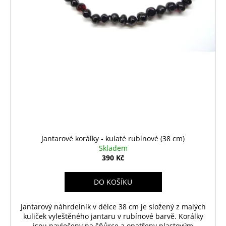
Jantarové korálky - kulaté rubínové (38 cm)
Skladem
390 Kč
DO KOŠÍKU
Jantarový náhrdelník v délce 38 cm je složený z malých
kuliček vyleštěného jantaru v rubínové barvě. Korálky
jsou navlečeny na šňůrce a opatřeny plastovým