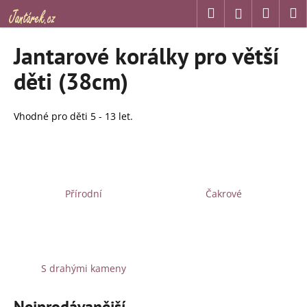
K
Přejít
Hledat
Náku
M
Přihlášení
na
o
obsah
Zpět
Zpět
košík
š
Jantarové korálky pro větší
í
C
děti (38cm)
k
o
p
Vhodné pro děti 5 - 13 let.
o
t
ř
e
Přírodní
Čakrové
b
u
j
e
t
S drahými kameny
e
n
Nejprodávanější