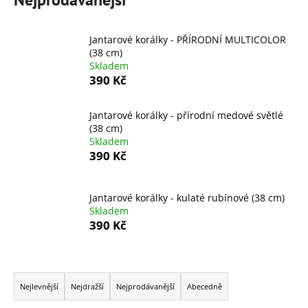
a
j
Jantarové korálky - PŘÍRODNÍ MULTICOLOR
í
(38 cm)
Skladem
t
390 Kč
?
Jantarové korálky - přírodní medové světlé
(38 cm)
Skladem
390 Kč
HLEDAT
Jantarové korálky - kulaté rubínové (38 cm)
Skladem
D
390 Kč
o
p
o
Ř
r
a
Nejlevnější
Nejdražší
Nejprodávanější
Abecedně
u
z