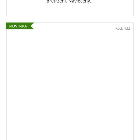
přetržení. Navlečeny...
NOVINKA
Kód:
432