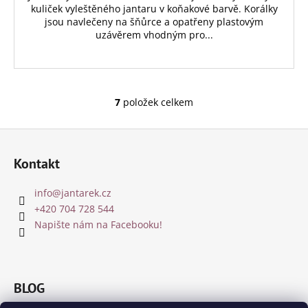
kuliček vyleštěného jantaru v koňakové barvě. Korálky
jsou navlečeny na šňůrce a opatřeny plastovým
uzávěrem vhodným pro...
7
položek celkem
O
v
Z
l
á
á
Kontakt
d
p
a
a
info
@
jantarek.cz
c
t
+420 704 728 544
í
í
Napište nám na Facebooku!
p
r
v
k
BLOG
y
v