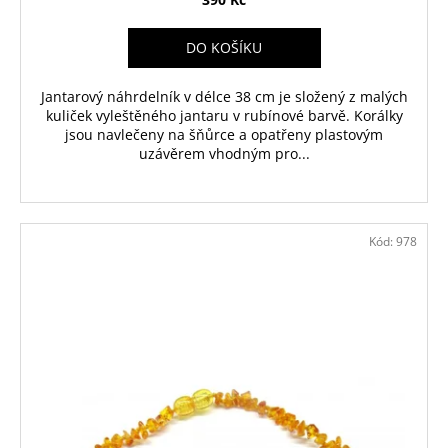
DO KOŠÍKU
Jantarový náhrdelník v délce 38 cm je složený z malých
kuliček vyleštěného jantaru v rubínové barvě. Korálky
jsou navlečeny na šňůrce a opatřeny plastovým
uzávěrem vhodným pro...
Kód:
978