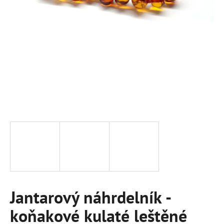
a
j
í
t
?
HLEDAT
D
o
p
Jantarový náhrdelník -
o
r
koňakové kulaté leštěné
u