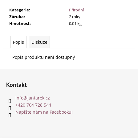
Kategorie
:
Přírodní
Záruka
:
2 roky
Hmotnost
:
0.01 kg
Popis
Diskuze
Popis produktu není dostupný
Z
á
Kontakt
p
a
info
@
jantarek.cz
t
+420 704 728 544
í
Napište nám na Facebooku!