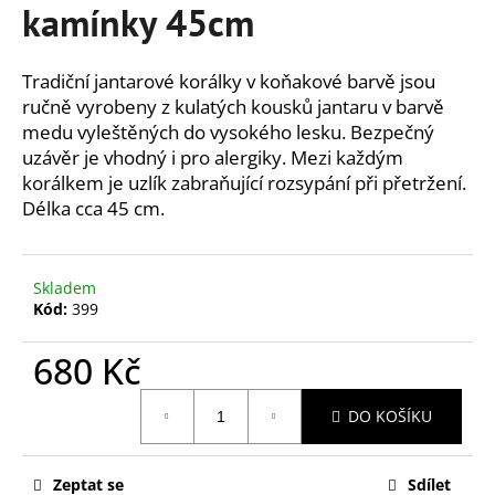
č
kamínky 45cm
u
j
e
Tradiční jantarové korálky v koňakové barvě jsou
m
ručně vyrobeny z kulatých kousků jantaru v barvě
e
medu vyleštěných do vysokého lesku. Bezpečný
uzávěr je vhodný i pro alergiky. Mezi každým
korálkem je uzlík zabraňující rozsypání při přetržení.
NÁRAMEK
Délka cca 45 cm.
PRO
ŽENY
-
VELKÁ
DUHA
Skladem
-
Kód:
399
18
CM
680 Kč
195
Kč
Měrná
DO KOŠÍKU
cena:
Zeptat se
Sdílet