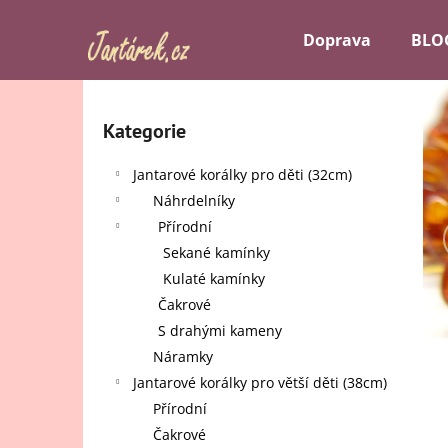
K
Přejít
na
o
Doprava
BLO
obsah
Zpět
Zpět
š
do
do
í
P
k
obchodu
obchodu
o
Kategorie
Přeskočit
s
kategorie
t
Jantarové korálky pro děti (32cm)
r
Náhrdelníky
a
Přírodní
n
Sekané kamínky
n
Kulaté kamínky
í
Čakrové
p
S drahými kameny
a
Náramky
n
Jantarové korálky pro větší děti (38cm)
e
Přírodní
l
Čakrové