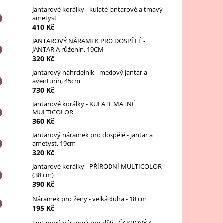
Jantarové korálky - kulaté jantarové a tmavý
ametyst
410 Kč
JANTAROVÝ NÁRAMEK PRO DOSPĚLÉ -
JANTAR A růženín, 19CM
320 Kč
Jantarový náhrdelník - medový jantar a
aventurín, 45cm
730 Kč
Jantarové korálky - KULATÉ MATNÉ
MULTICOLOR
360 Kč
Jantarový náramek pro dospělé - jantar a
ametyst, 19cm
320 Kč
Jantarové korálky - PŘÍRODNÍ MULTICOLOR
(38 cm)
390 Kč
Náramek pro ženy - velká duha - 18 cm
195 Kč
Jantarový náramek pro děti - ČAKROVÝ A