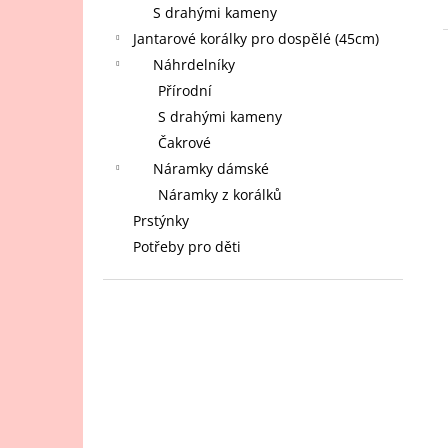
JANTAROVÝ NÁRAMEK PRO DOSPĚLÉ -
S drahými kameny
KULATÝ RUBÍNOVÝ JANTAR, LÁVA,
MĚSÍČNÍ KÁMEN A BÍLÝ ACHÁT 18 CM
Jantarové korálky pro dospělé (45cm)
Náhrdelníky
620 Kč
Přírodní
S drahými kameny
Čakrové
Náramky dámské
Náramky z korálků
Prstýnky
Potřeby pro děti