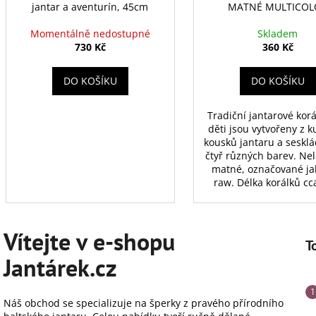
k
jantar a aventurín, 45cm
MATNÉ MULTICOL
.
Momentálně nedostupné
Skladem
730 Kč
360 Kč
c
z
DO KOŠÍKU
DO KOŠÍKU
Tradiční jantarové korá
děti jsou vytvořeny z k
kousků jantaru a seskl
čtyř různých barev. Ne
matné, označované jak
raw. Délka korálků cca
Vítejte v e-shopu
T
Jantárek.cz
Náš obchod se specializuje na šperky z pravého přírodního