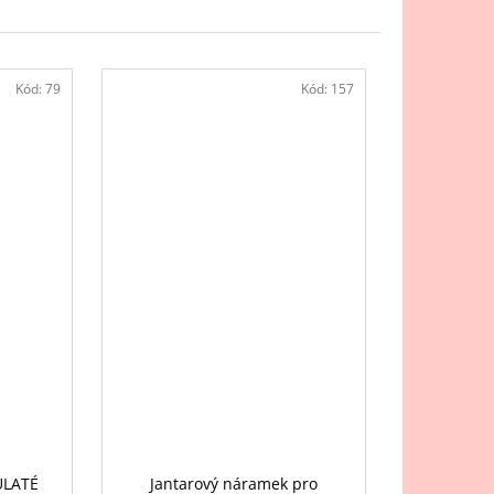
AMEK PRO DOSPĚLÉ -
ÍN, 19CM
Kód:
79
Kód:
157
KULATÉ
Jantarový náramek pro