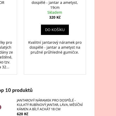
OR
dospělé - jantar a ametyst,
19cm
Skladem
320 Kč
DO KOŠÍKU
lky pro
Kvalitní jantarový náramek pro
ulatých
dospělé - jantar a ametyst na
ádány ze
pružné průhledné gumičce.
leštěné,
o tzv.
 32...
op 10 produktů
JANTAROVÝ NÁRAMEK PRO DOSPĚLÉ -
KULATÝ RUBÍNOVÝ JANTAR, LÁVA, MĚSÍČNÍ
KÁMEN A BÍLÝ ACHÁT 18 CM
620 Kč