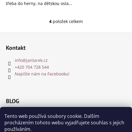
třeba do herny, na dětskou osla...
4
položek celkem
O
v
Z
l
á
á
Kontakt
d
p
a
a
info
@
jantarek.cz
c
t
+420 704 728 544
í
í
Napište nám na Facebooku!
p
r
v
k
BLOG
y
v
Jakou barvu jantaru zvolit?
ý
Tento web používá soubory cookie. Dalším
p
8.12.2018
procházením tohoto webu vyjadřujete souhlas s jejich
i
používáním.
Čištění a nabíjení jantaru a drahých kamenů