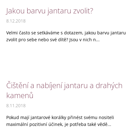
a
Jakou barvu jantaru zvolit?
j
8.12.2018
í
t
Velmi často se setkáváme s dotazem, jakou barvu jantaru
?
zvolit pro sebe nebo své dítě? Jsou v nich n...
HLEDAT
Čištění a nabíjení jantaru a drahých
kamenů
D
8.11.2018
o
p
Pokud mají jantarové korálky přinést svému nositeli
o
maximální pozitivní účinek, je potřeba také vědě...
r
u