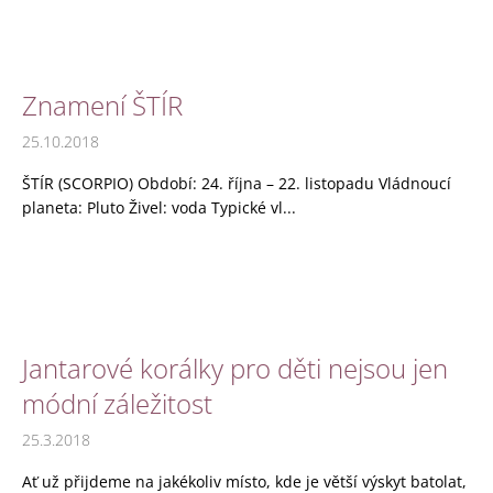
č
u
j
e
Znamení ŠTÍR
m
e
25.10.2018
ŠTÍR (SCORPIO) Období: 24. října – 22. listopadu Vládnoucí
JANTAROVÉ
KORÁLKY
planeta: Pluto Živel: voda Typické vl...
-
KULATÉ
JANTAROVÉ
A
TMAVÝ
AMETYST
410
Jantarové korálky pro děti nejsou jen
Kč
módní záležitost
25.3.2018
Ať už přijdeme na jakékoliv místo, kde je větší výskyt batolat,