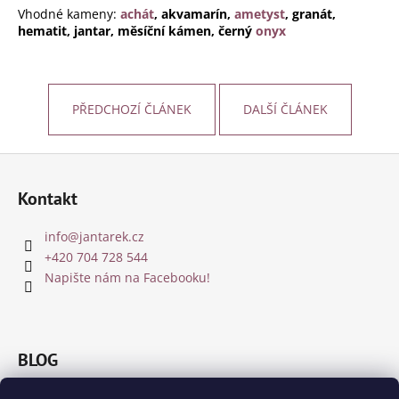
Vhodné kameny:
achát
, akvamarín,
ametyst
, granát,
a
hematit, jantar, měsíční kámen, černý
onyx
j
í
t
PŘEDCHOZÍ ČLÁNEK
DALŠÍ ČLÁNEK
?
Z
á
Kontakt
p
HLEDAT
a
info
@
jantarek.cz
t
+420 704 728 544
í
Napište nám na Facebooku!
D
o
p
o
BLOG
r
u
Jakou barvu jantaru zvolit?