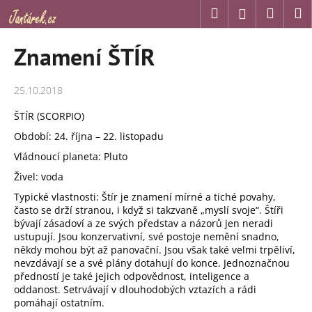
K
Přejít
Hledat
Náku
M
Přihlášení
na
o
obsah
Zpět
Zpět
košík
š
Znamení ŠTÍR
í
C
k
25.10.2018
o
p
ŠTÍR (SCORPIO)
o
Období: 24. října – 22. listopadu
t
Vládnoucí planeta: Pluto
ř
Živel: voda
e
Typické vlastnosti: Štír je znamení mírné a tiché povahy,
b
často se drží stranou, i když si takzvaně „myslí svoje“. Štíři
u
bývají zásadoví a ze svých představ a názorů jen neradi
j
ustupují. Jsou konzervativní, své postoje nemění snadno,
někdy mohou být až panovační. Jsou však také velmi trpěliví,
e
nevzdávají se a své plány dotahují do konce. Jednoznačnou
t
předností je také jejich odpovědnost, inteligence a
oddanost. Setrvávají v dlouhodobých vztazích a rádi
e
pomáhají ostatním.
n