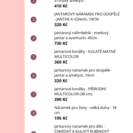
a tmavý ametyst
410 Kč
JANTAROVÝ NÁRAMEK PRO DOSPĚLÉ
- JANTAR A růženín, 19CM
320 Kč
Jantarový náhrdelník - medový
jantar a aventurín, 45cm
730 Kč
Jantarové korálky - KULATÉ MATNÉ
MULTICOLOR
360 Kč
Jantarový náramek pro dospělé -
jantar a ametyst, 19cm
320 Kč
Jantarové korálky - PŘÍRODNÍ
MULTICOLOR (38 cm)
390 Kč
Náramek pro ženy - velká duha - 18
cm
195 Kč
Jantarový náramek pro děti -
ČAKROVÝ A KULATÝ RUBÍNOVÝ