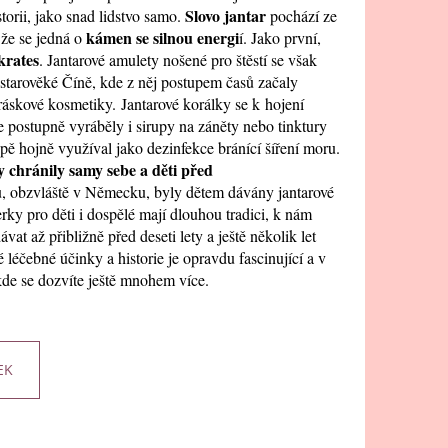
AMEK PRO DOSPĚLÉ -
Slovo jantar
torii, jako snad lidstvo samo.
pochází ze
ÍN, 19CM
kámen se silnou energi
 že se jedná o
í. Jako první,
krates
. Jantarové amulety nošené pro štěstí se však
e starověké Číně, kde z něj postupem časů začaly
ráskové kosmetiky. Jantarové korálky se k hojení
e postupně vyráběly i sirupy na záněty nebo tinktury
opě hojně využíval jako dezinfekce bránící šíření moru.
y chránily samy sebe a děti před
ou, obzvláště v Německu, byly dětem dávány jantarové
erky pro děti i dospělé mají dlouhou tradici, k nám
t až přibližně před deseti lety a ještě několik let
léčebné účinky a historie je opravdu fascinující a v
kde se dozvíte ještě mnohem více.
EK