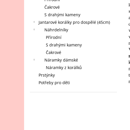
JANTAROVÝ NÁRAMEK PRO DOSPĚLÉ -
l
KULATÝ RUBÍNOVÝ JANTAR, LÁVA,
Čakrové
MĚSÍČNÍ KÁMEN A BÍLÝ ACHÁT 18 CM
S drahými kameny
620 Kč
Jantarové korálky pro dospělé (45cm)
Náhrdelníky
Přírodní
S drahými kameny
Čakrové
Náramky dámské
Náramky z korálků
Prstýnky
Potřeby pro děti