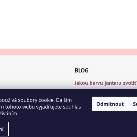
BLOG
Jakou barvu jantaru zvolit
8.12.2018
Čištění a nabíjení jantar
používá soubory cookie. Dalším
Odmítnout
S
m tohoto webu vyjadřujete souhlas
8.11.2018
užíváním.
na.
ě
ní