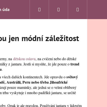
Hledat
Přihlášení
Nákupní
h údajů
Kontakty
Velkoobchod
Odstoupení
košík
ou jen módní záležitost
herny, na
dětskou oslavu
, na cvičení nebo do dětské
trend
orálky z
jantaru.
Jestli si myslíte, že jde pouze o
lu
.
světový
na všech dalších kontinentech. Jde opravdu o
ě, Austrálii, Peru nebo třeba Jihoafrické
izují pouze maminky, ale jedná se o velmi oblíbený
m trhu vyskytuje i mnoho padělků jantaru, se určitě
Následující
oby. Opak je ale pravdou. Používání jantaru v lidovém