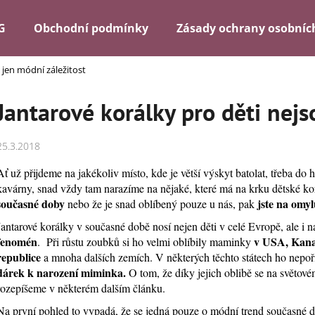
G
Obchodní podmínky
Zásady ochrany osobníc
 jen módní záležitost
Co potřebujete najít?
Jantarové korálky pro děti nejs
HLEDAT
25.3.2018
Ať už přijdeme na jakékoliv místo, kde je větší výskyt batolat, třeba do 
kavárny, snad vždy tam narazíme na nějaké, které má na krku dětské k
Doporučujeme
současné doby
jste na omy
nebo že je snad oblíbený pouze u nás, pak
Jantarové korálky v současné době nosí nejen děti v celé Evropě, ale i 
fenomén
v USA, Kanad
. Při růstu zoubků si ho velmi oblíbily maminky
republice
a mnoha dalších zemích. V některých těchto státech ho nepoř
dárek k narození miminka.
O tom, že díky jejich oblibě se na světové
rozepíšeme v některém dalším článku.
Na první pohled to vypadá, že se jedná pouze o módní trend současné d