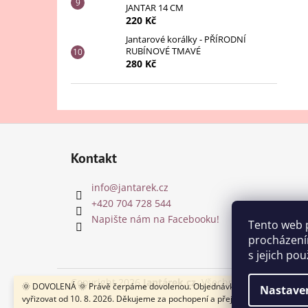
JANTAR 14 CM
220 Kč
Jantarové korálky - PŘÍRODNÍ
RUBÍNOVÉ TMAVÉ
280 Kč
Z
á
Kontakt
p
a
info
@
jantarek.cz
t
+420 704 728 544
í
Napište nám na Facebooku!
Tento web 
procházení
s jejich po
Copyright 2026
Jantárek.cz
. Všechna práva vyhraze
🌞 DOVOLENÁ 🌞 Právě čerpáme dovolenou. Objednávky budeme postupn
Nastave
vyřizovat od 10. 8. 2026. Děkujeme za pochopení a přejeme krásné léto! 🌿