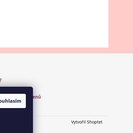
?
u a drahých kamenů
ouhlasím
Vytvořil Shoptet