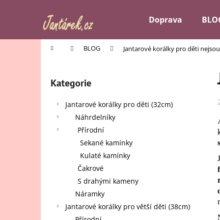
K
Přejít
na
o
Doprava
BLO
obsah
Zpět
Zpět
š
do
do
í
Domů
BLOG
Jantarové korálky pro děti nejsou
k
obchodu
obchodu
P
o
Kategorie
Přeskočit
s
kategorie
t
Jantarové korálky pro děti (32cm)
r
Náhrdelníky
a
Přírodní
n
Sekané kamínky
n
Kulaté kamínky
í
Čakrové
p
S drahými kameny
a
Náramky
n
Jantarové korálky pro větší děti (38cm)
e
Přírodní