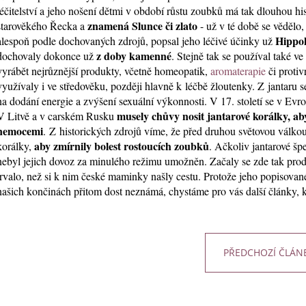
JANTAROVÉ KORÁLKY - KULATÉ
JANTAROVÝ NÁR
léčitelství a jeho nošení dětmi v období růstu zoubků má tak dlouhou his
JANTAROVÉ A TMAVÝ AMETYST
JANTAR A RŮŽEN
znamená Slunce či zlato
starověkého Řecka a
- už v té době se vědělo,
410 Kč
320 Kč
Hippo
alespoň podle dochovaných zdrojů, popsal jeho léčivé účinky už
z doby kamenné
dochovaly dokonce už
. Stejně tak se používal také v
vyrábět nejrůznější produkty, včetně homeopatik,
aromaterapie
či protiv
využívaly i ve středověku, později hlavně k léčbě žloutenky. Z jantaru s
na dodání energie a zvýšení sexuální výkonnosti. V 17. století se v Evr
musely chůvy nosit jantarové korálky, ab
V Litvě a v carském Rusku
nemocemi
. Z historických zdrojů víme, že před druhou světovou válk
aby zmírnily bolest rostoucích zoubků
korálky,
. Ačkoliv jantarové šp
nebyl jejich dovoz za minulého režimu umožněn. Začaly se zde tak prodáva
trvalo, než si k nim české maminky našly cestu. Protože jeho popisované 
našich končinách přitom dost neznámá, chystáme pro vás další články, 
PŘEDCHOZÍ ČLÁN