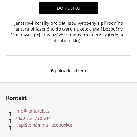
DO KOŠÍKU
Jantarové korálky pro děti jsou vyrobeny z přírodního
jantaru ohlazeného do tvaru nugetek. Mají bezpečný
šroubovací pojistný uzávěr vhodný pro alergiky (tedy bez
obsahu niklu)....
6
položek celkem
O
v
Z
l
á
á
Kontakt
d
p
a
a
info
@
jantarek.cz
c
t
+420 704 728 544
í
í
Napište nám na Facebooku!
p
r