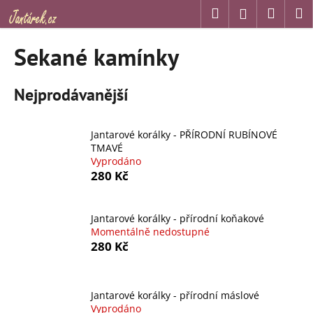
K
Přejít
Hledat
Náku
M
Přihlášení
na
o
obsah
Zpět
Zpět
košík
š
Sekané kamínky
í
C
k
Nejprodávanější
o
p
o
Jantarové korálky - PŘÍRODNÍ RUBÍNOVÉ
t
TMAVÉ
Vyprodáno
ř
280 Kč
e
b
u
Jantarové korálky - přírodní koňakové
Momentálně nedostupné
j
280 Kč
e
t
e
Jantarové korálky - přírodní máslové
n
Vyprodáno