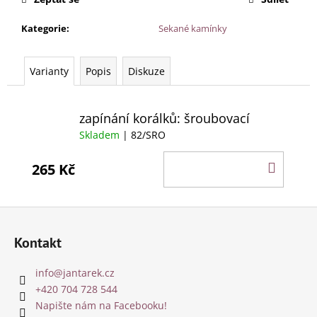
Kategorie
:
Sekané kamínky
Varianty
Popis
Diskuze
zapínání korálků: šroubovací
Skladem
| 82/SRO
DO
265 Kč
KOŠÍ
Z
á
Kontakt
p
a
info
@
jantarek.cz
t
+420 704 728 544
í
Napište nám na Facebooku!