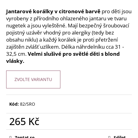
č
u
Jantarové korálky v citronové barvě
pro děti jsou
j
vyrobeny z přírodního ohlazeného jantaru ve tvaru
e
nugetek a jsou vyleštěné. Mají bezpečný šroubovací
m
pojistný uzávěr vhodný pro alergiky (tedy bez
e
obsahu niklu) a každý korálek je proti přetržení
zajištěn zvlášť uzlíkem. Délka náhrdelníku cca 31 -
JANTAROVÉ
32,5 cm.
Velmi slušivé pro světlé děti s blond
KORÁLKY
vlásky.
-
KULATÉ
MATNÉ
MULTICOLOR
ZVOLTE VARIANTU
360
Kč
Kód:
82/SRO
265 Kč
Měrná
cena:
Zeptat se
Sdílet