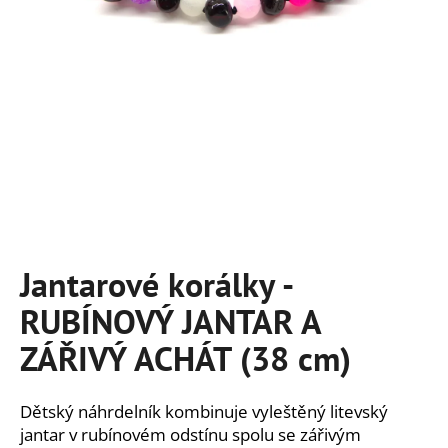
a
j
í
t
?
HLEDAT
Jantarové korálky -
RUBÍNOVÝ JANTAR A
D
o
ZÁŘIVÝ ACHÁT (38 cm)
p
o
r
Dětský náhrdelník kombinuje vyleštěný litevský
u
jantar v rubínovém odstínu spolu se zářivým