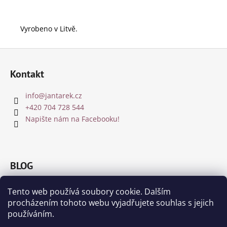
Vyrobeno v Litvě.
Z
á
Kontakt
p
a
info
@
jantarek.cz
t
+420 704 728 544
í
Napište nám na Facebooku!
BLOG
Jakou barvu jantaru zvolit?
Tento web používá soubory cookie. Dalším
8.12.2018
procházením tohoto webu vyjadřujete souhlas s jejich
Čištění a nabíjení jantaru a drahých kamenů
používáním.