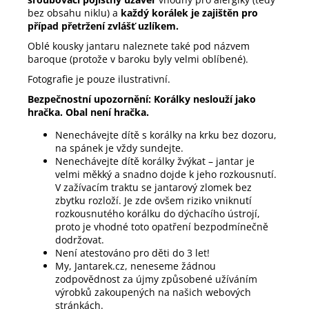
bez obsahu niklu) a
každý korálek je zajištěn pro
případ přetržení zvlášť uzlíkem.
Oblé kousky jantaru naleznete také pod názvem
baroque (protože v baroku byly velmi oblíbené).
Fotografie je pouze ilustrativní.
Bezpečnostní upozornění: Korálky neslouží jako
hračka. Obal není hračka.
Nenechávejte dítě s korálky na krku bez dozoru,
na spánek je vždy sundejte.
Nenechávejte dítě korálky žvýkat – jantar je
velmi měkký a snadno dojde k jeho rozkousnutí.
V zažívacím traktu se jantarový zlomek bez
zbytku rozloží. Je zde ovšem riziko vniknutí
rozkousnutého korálku do dýchacího ústrojí,
proto je vhodné toto opatření bezpodmínečně
dodržovat.
Není atestováno pro děti do 3 let!
My, Jantarek.cz, neneseme žádnou
zodpovědnost za újmy způsobené užíváním
výrobků zakoupených na našich webových
stránkách.