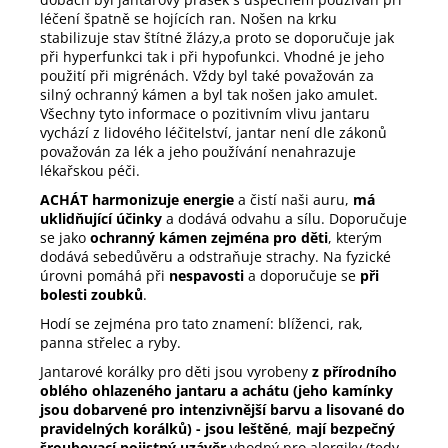
léčení špatně se hojících ran. Nošen na krku
stabilizuje stav štítné žlázy,a proto se doporučuje jak
při hyperfunkci tak i při hypofunkci. Vhodné je jeho
použití při migrénách. Vždy byl také považován za
silný ochranný kámen a byl tak nošen jako amulet.
Všechny tyto informace o pozitivním vlivu jantaru
vychází z lidového léčitelství, jantar není dle zákonů
považován za lék a jeho používání nenahrazuje
lékařskou péči.
ACHÁT harmonizuje energie
a čistí naši auru,
má
uklidňující účinky
a dodává odvahu a sílu. Doporučuje
se jako
ochranný kámen zejména pro děti
, kterým
dodává sebedůvěru a odstraňuje strachy. Na fyzické
úrovni pomáhá při
nespavosti
a doporučuje se
při
bolesti zoubků
.
Hodí se zejména pro tato znamení: blíženci, rak,
panna střelec a ryby.
Jantarové korálky
pro děti jsou vyrobeny
z přírodního
oblého ohlazeného jantaru a achátu (jeho kamínky
jsou dobarvené pro intenzivnější barvu a lisované do
pravidelných korálků) - jsou leštěné
,
mají bezpečný
šroubovací pojistný uzávěr
vhodný pro alergiky (tedy