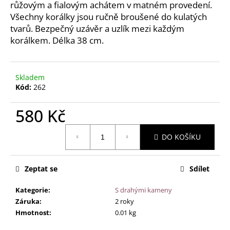
č
růžovým a fialovým achátem v matném provedení.
u
Všechny korálky jsou ručně broušené do kulatých
j
tvarů. Bezpečný uzávěr a uzlík mezi každým
e
korálkem. Délka 38 cm.
m
e
Skladem
Kód:
262
NÁRAMEK
PRO
ŽENY
580 Kč
-
VELKÁ
Měrná
DUHA
DO KOŠÍKU
cena:
-
18
CM
Zeptat se
Sdílet
195
Kč
Kategorie
:
S drahými kameny
Záruka
:
2 roky
Hmotnost
:
0.01 kg