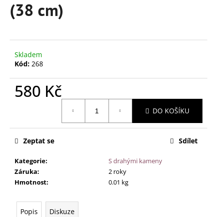
č
(38 cm)
u
j
e
m
e
Skladem
Kód:
268
NÁRAMEK
580 Kč
PRO
ŽENY
Měrná
-
DO KOŠÍKU
cena:
VELKÁ
DUHA
-
18
Zeptat se
Sdílet
CM
Kategorie
:
S drahými kameny
195
Kč
Záruka
:
2 roky
Hmotnost
:
0.01 kg
Popis
Diskuze