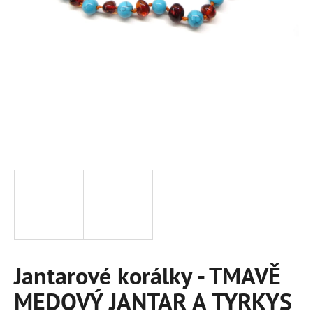
a
j
í
t
?
HLEDAT
D
o
p
Jantarové korálky - TMAVĚ
o
r
MEDOVÝ JANTAR A TYRKYS
u