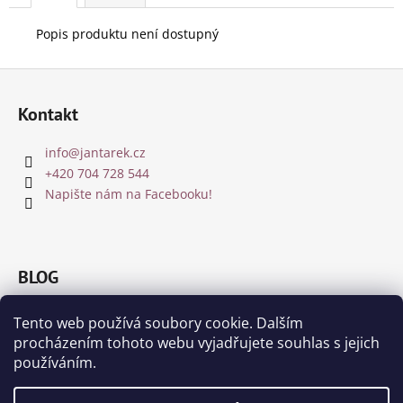
Popis produktu není dostupný
Z
á
Kontakt
p
a
info
@
jantarek.cz
t
+420 704 728 544
í
Napište nám na Facebooku!
BLOG
Jakou barvu jantaru zvolit?
Tento web používá soubory cookie. Dalším
8.12.2018
procházením tohoto webu vyjadřujete souhlas s jejich
Čištění a nabíjení jantaru a drahých kamenů
používáním.
8.11.2018