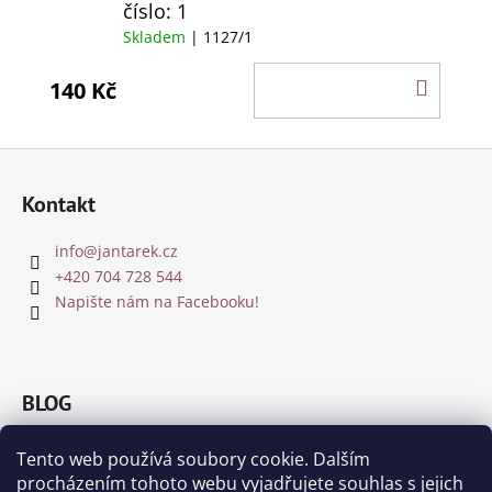
číslo: 1
Skladem
| 1127/1
DO
140 Kč
KOŠÍ
Z
á
Kontakt
p
a
info
@
jantarek.cz
t
+420 704 728 544
í
Napište nám na Facebooku!
BLOG
Jakou barvu jantaru zvolit?
Tento web používá soubory cookie. Dalším
8.12.2018
procházením tohoto webu vyjadřujete souhlas s jejich