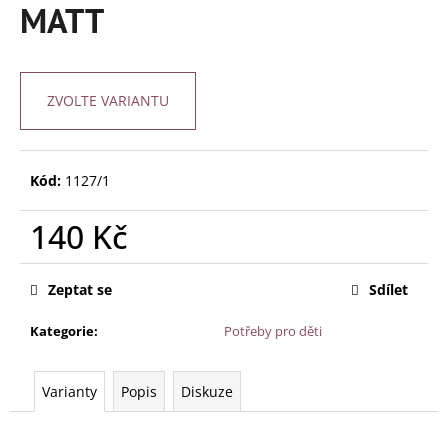
č
MATT
u
j
e
m
ZVOLTE VARIANTU
e
JANTAROVÉ
Kód:
1127/1
KORÁLKY
-
PŘÍRODNÍ
140 Kč
KOŇAKOVÉ
Měrná
280
cena:
Kč
Zeptat se
Sdílet
Kategorie
:
Potřeby pro děti
Varianty
Popis
Diskuze