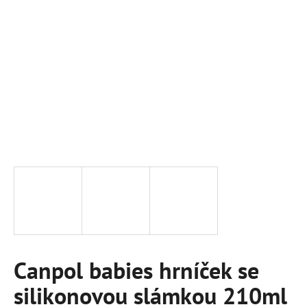
a
j
í
t
?
HLEDAT
D
o
p
Canpol babies hrníček se
o
r
silikonovou slámkou 210ml
u