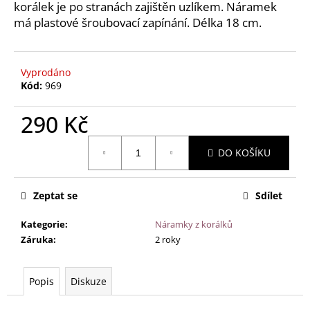
č
korálek je po stranách zajištěn uzlíkem. Náramek
u
má plastové šroubovací zapínání. Délka 18 cm.
j
e
m
Vyprodáno
e
Kód:
969
290 Kč
JANTAROVÝ
NÁRAMEK
Měrná
PRO
DO KOŠÍKU
DĚTI
cena:
-
ČAKROVÝ
A
Zeptat se
Sdílet
KULATÝ
RUBÍNOVÝ
JANTAR
Kategorie
:
Náramky z korálků
14
Záruka
:
2 roky
CM
220
Kč
Popis
Diskuze