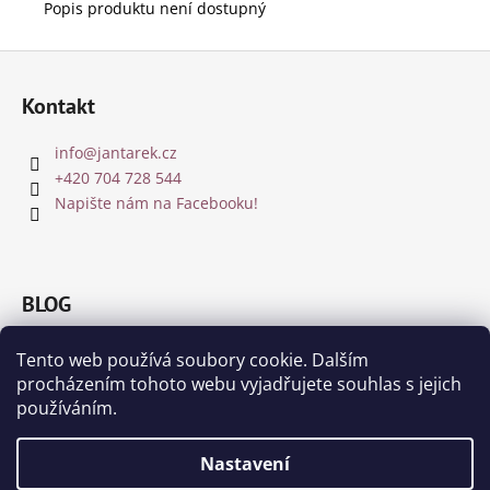
Popis produktu není dostupný
Z
á
Kontakt
p
a
info
@
jantarek.cz
t
+420 704 728 544
í
Napište nám na Facebooku!
BLOG
Jakou barvu jantaru zvolit?
Tento web používá soubory cookie. Dalším
8.12.2018
procházením tohoto webu vyjadřujete souhlas s jejich
Čištění a nabíjení jantaru a drahých kamenů
používáním.
8.11.2018
Nastavení