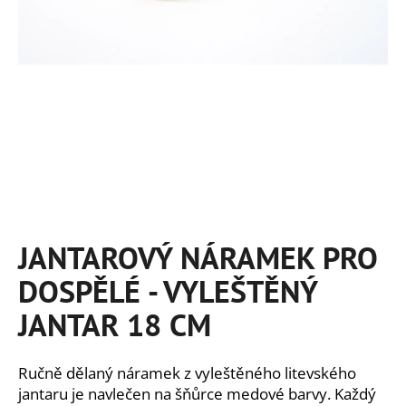
a
j
í
t
?
HLEDAT
JANTAROVÝ NÁRAMEK PRO
DOSPĚLÉ - VYLEŠTĚNÝ
D
o
JANTAR 18 CM
p
o
r
Ručně dělaný náramek z vyleštěného litevského
u
jantaru je navlečen na šňůrce medové barvy. Každý