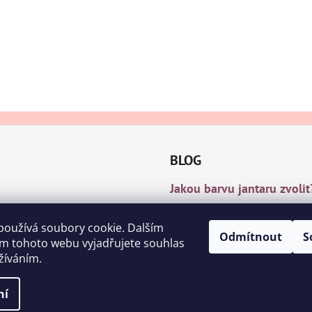
BLOG
Jakou barvu jantaru zvolit
8.12.2018
Čištění a nabíjení jantar
používá soubory cookie. Dalším
Odmítnout
S
m tohoto webu vyjadřujete souhlas
8.11.2018
užíváním.
na.
ě
ní