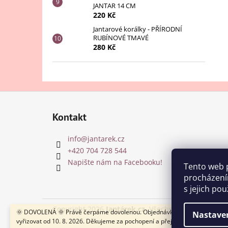
JANTAR 14 CM
220 Kč
Jantarové korálky - PŘÍRODNÍ
RUBÍNOVÉ TMAVÉ
280 Kč
Z
á
Kontakt
p
a
info
@
jantarek.cz
t
+420 704 728 544
í
Napište nám na Facebooku!
Tento web 
procházení
s jejich po
Copyright 2026
Jantárek.cz
. Všechna práva vyhraze
🌞 DOVOLENÁ 🌞 Právě čerpáme dovolenou. Objednávky budeme postupn
Nastave
vyřizovat od 10. 8. 2026. Děkujeme za pochopení a přejeme krásné léto! 🌿