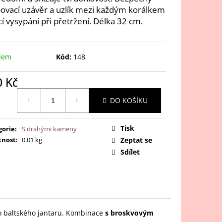
AMEK PRO DOSPĚLÉ -
ovací uzávěr a uzlík mezi každým korálkem
ÍN, 19CM
cí vysypání při přetržení. Délka 32 cm.
dem
Kód:
148
0 Kč
ná
DO KOŠÍKU
:
Tisk
gorie
:
S drahými kameny
nost
:
0.01 kg
Zeptat se
Sdílet
ho baltského jantaru. Kombinace
s broskvovým