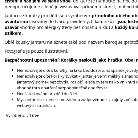
čištění a nabíjení ve slané vodě
, do které je namočíte na noc p
nedoporučujeme cíleně je vystavovat přímému slunci, mohou tot
Jantarové korálky
pro děti jsou vyrobeny
z přírodního oblého o
avanturínu
(lisovaný do tvaru pravidelných kamínků)
- jsou lešt
uzávěr
vhodný pro alergiky (tedy bez obsahu niklu) a
každý korál
uzlíkem.
Oblé kousky jantaru naleznete také pod názvem baroque (protože
Fotografie je pouze ilustrativní.
Bezpečnostní upozornění: Korálky neslouží jako hračka. Obal n
Nenechávejte dítě s korálky na krku bez dozoru, na spánek je vždy
Nenechávejte dítě korálky žvýkat – jantar je velmi měkký a snadno
jantarový zlomek bez zbytku rozloží. Je zde ovšem riziko vniknutí
vhodné toto opatření bezpodmínečně dodržovat.
Není atestováno pro děti do 3 let!
My, jantarek.cz, neneseme žádnou zodpovědnost za újmy způsob
webových stránkách.
Vyrobeno v Litvě.