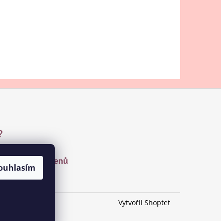
?
u a drahých kamenů
ouhlasím
Vytvořil Shoptet