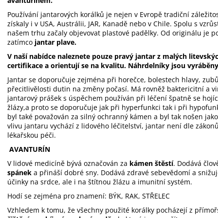
avanturínem.
Používání jantarových korálků
je nejen v Evropě tradiční záležito
získaly i v USA, Austrálii, JAR, Kanadě nebo v Chile. Spolu s vzrůs
našem trhu začaly objevovat plastové padělky. Od originálu je po
zatímco
jantar plave.
V naší nabídce naleznete pouze pravý jantar z malých litevský
certifikace a orientují se na kvalitu. Náhrdelníky jsou vyráběn
Jantar se doporučuje zejména při horečce, bolestech hlavy, zubů č
přecitlivělosti dutin na změny počasí. Má rovněž baktericitní a vi
jantarový prášek s úspěchem používán při léčení špatně se hojící
žlázy,a proto se doporučuje jak při hyperfunkci tak i při hypofun
byl také považován za silný ochranný kámen a byl tak nošen jako
vlivu jantaru vychází z lidového léčitelství, jantar není dle zák
lékařskou péči.
AVANTURÍN
V lidové medicíně bývá označován za
kámen štěstí
. Dodává člově
spánek
a přináší dobré sny. Dodává zdravé sebevědomí a snižuje
účinky na srdce, ale i na štítnou žlázu a imunitní systém.
Hodí se zejména pro znamení: BÝK, RAK, STŘELEC
Vzhledem k tomu, že všechny použité korálky pocházejí z přímořs