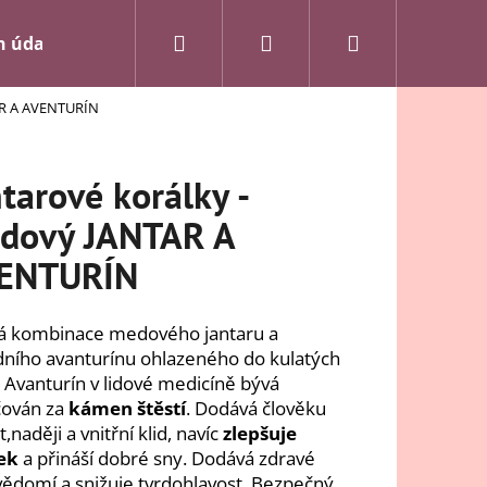
Hledat
Přihlášení
Nákupní
h údajů
Kontakty
Velkoobchod
Odstoupení
AR A AVENTURÍN
košík
tarové korálky -
dový JANTAR A
ENTURÍN
á kombinace medového jantaru a
dního avanturínu ohlazeného do kulatých
. Avanturín v lidové medicíně bývá
čován za
kámen štěstí
. Dodává člověku
,naději a vnitřní klid, navíc
zlepšuje
Následující
ek
a přináší dobré sny. Dodává zdravé
ědomí a snižuje tvrdohlavost. Bezpečný