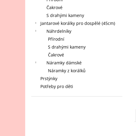
JANTAROVÝ NÁRAMEK PRO DOSPĚLÉ -
l
KULATÝ RUBÍNOVÝ JANTAR, LÁVA,
Čakrové
MĚSÍČNÍ KÁMEN A BÍLÝ ACHÁT 18 CM
S drahými kameny
620 Kč
Jantarové korálky pro dospělé (45cm)
Náhrdelníky
Přírodní
S drahými kameny
Čakrové
Náramky dámské
Náramky z korálků
Prstýnky
Potřeby pro děti