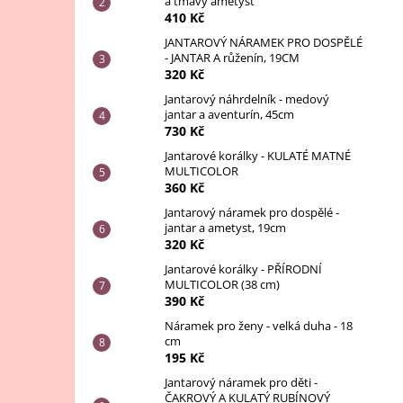
a tmavý ametyst
410 Kč
JANTAROVÝ NÁRAMEK PRO DOSPĚLÉ
- JANTAR A růženín, 19CM
320 Kč
Jantarový náhrdelník - medový
jantar a aventurín, 45cm
730 Kč
Jantarové korálky - KULATÉ MATNÉ
MULTICOLOR
360 Kč
Jantarový náramek pro dospělé -
jantar a ametyst, 19cm
320 Kč
Jantarové korálky - PŘÍRODNÍ
MULTICOLOR (38 cm)
390 Kč
Náramek pro ženy - velká duha - 18
cm
195 Kč
Jantarový náramek pro děti -
ČAKROVÝ A KULATÝ RUBÍNOVÝ