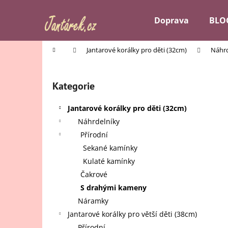
K
Přejít
na
o
Doprava
BLO
obsah
Zpět
Zpět
š
do
do
í
Domů
Jantarové korálky pro děti (32cm)
Náhrd
k
obchodu
obchodu
P
o
Kategorie
Přeskočit
s
kategorie
t
Jantarové korálky pro děti (32cm)
r
Náhrdelníky
a
Přírodní
n
Sekané kamínky
n
Kulaté kamínky
í
Čakrové
p
S drahými kameny
a
Náramky
n
Jantarové korálky pro větší děti (38cm)
e
Přírodní