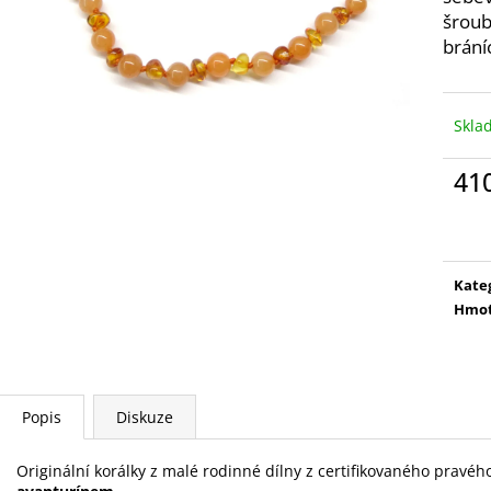
JANTAROVÉ KORÁLKY - KULATÉ
JANTAROVÝ NÁR
šroub
JANTAROVÉ A TMAVÝ AMETYST
JANTAR A RŮŽEN
brání
410 Kč
320 Kč
Skla
41
Měr
cena
Kate
Hmot
Popis
Diskuze
Originální korálky z malé rodinné dílny z certifikovaného pravé