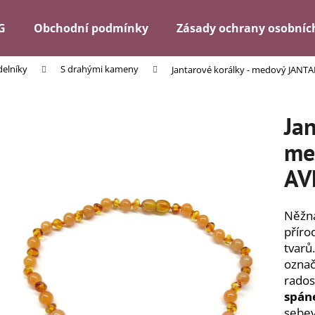
G
Obchodní podmínky
Zásady ochrany osobníc
elníky
S drahými kameny
Jantarové korálky - medový JANT
Co potřebujete najít?
Jan
HLEDAT
me
AV
Doporučujeme
Něžn
příro
tvarů
ozna
radost
spán
sebev