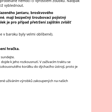
o prodělané nemoci či vyrostlém zoubku. Naopak
iž vyblednout.
hlazeného jantaru, broskvového
ěné
,
mají bezpečný šroubovací pojistný
ek je pro případ přetržení zajištěn zvlášť
 v baroku byly velmi oblíbené).
ení hračka.
 sundejte.
 dojde k jeho rozkousnutí. V zažívacím traktu se
 rozkousnutého korálku do dýchacího ústrojí, proto je
ené užíváním výrobků zakoupených na našich