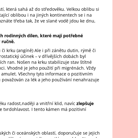
stí, která sahá až do středověku. Velkou oblibu si
tající oblibou i na jiných kontinentech se i na
znáte třeba tak, že ve slané vodě jdou ke dnu,
ch rodinných dílen, které mají potřebné
y ručně.
i krku (angíně) Ale i při zánětu dutin, rýmě či
rostatický účinek – v dřívějších dobách byl
ch ran. Nošen na krku stabilizuje stav štítné
kci. Vhodné je jeho použití při migrénách. Vždy
 amulet. Všechny tyto informace o pozitivním
onů považován za lék a jeho používání nenahrazuje
ku radost,naději a vnitřní klid, navíc
zlepšuje
 tvrdohlavost. I tento kámen má pozitivní
kých či oceánských oblastí, doporučuje se jejich