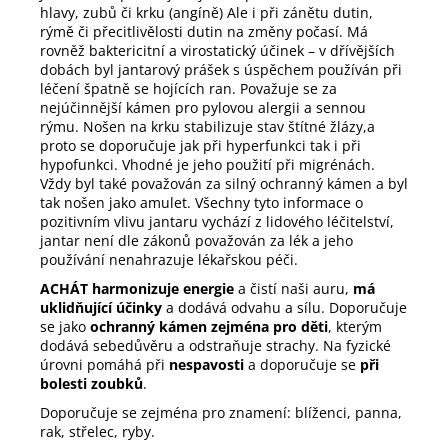
hlavy, zubů či krku (angíně) Ale i při zánětu dutin,
rýmě či přecitlivělosti dutin na změny počasí. Má
rovněž baktericitní a virostatický účinek – v dřívějších
dobách byl jantarový prášek s úspěchem používán při
léčení špatně se hojících ran. Považuje se za
nejúčinnější kámen pro pylovou alergii a sennou
rýmu. Nošen na krku stabilizuje stav štítné žlázy,a
proto se doporučuje jak při hyperfunkci tak i při
hypofunkci. Vhodné je jeho použití při migrénách.
Vždy byl také považován za silný ochranný kámen a byl
tak nošen jako amulet. Všechny tyto informace o
pozitivním vlivu jantaru vychází z lidového léčitelství,
jantar není dle zákonů považován za lék a jeho
používání nenahrazuje lékařskou péči.
ACHÁT harmonizuje energie
a čistí naši auru,
má
uklidňující účinky
a dodává odvahu a sílu. Doporučuje
se jako
ochranný kámen zejména pro děti
, kterým
dodává sebedůvěru a odstraňuje strachy. Na fyzické
úrovni pomáhá při
nespavosti
a doporučuje se
při
bolesti zoubků
.
Doporučuje se zejména pro znamení: blíženci, panna,
rak, střelec, ryby.