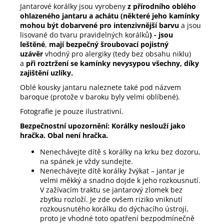
Jantarové korálky
jsou vyrobeny
z přírodního oblého
ohlazeného jantaru a achátu (některé jeho kamínky
mohou být dobarvené pro intenzivnější barvu
a jsou
lisované do tvaru pravidelných korálků
) - jsou
leštěné
,
mají bezpečný šroubovací pojistný
uzávěr
vhodný pro alergiky (tedy bez obsahu niklu)
a
při roztržení se kamínky nevysypou všechny, díky
zajištění uzlíky.
Oblé kousky jantaru naleznete také pod názvem
baroque (protože v baroku byly velmi oblíbené).
Fotografie je pouze ilustrativní.
Bezpečnostní upozornění: Korálky neslouží jako
hračka. Obal není hračka.
Nenechávejte dítě s korálky na krku bez dozoru,
na spánek je vždy sundejte.
Nenechávejte dítě korálky žvýkat – jantar je
velmi měkký a snadno dojde k jeho rozkousnutí.
V zažívacím traktu se jantarový zlomek bez
zbytku rozloží. Je zde ovšem riziko vniknutí
rozkousnutého korálku do dýchacího ústrojí,
proto je vhodné toto opatření bezpodmínečně