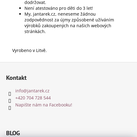
dodržovat.
Není atestováno pro děti do 3 let!
My, jantarek.cz, neneseme žádnou
zodpovědnost za újmy způsobené užíváním
výrobků zakoupených na našich webových
stránkách.
Vyrobeno v Litvě.
Z
á
Kontakt
p
a
info
@
jantarek.cz
t
+420 704 728 544
í
Napište nám na Facebooku!
BLOG