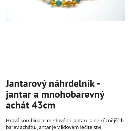
a
j
í
t
?
HLEDAT
Jantarový náhrdelník -
jantar a mnohobarevný
D
o
achát 43cm
p
o
r
Hravá kombinace medového jantaru a nejrůznějších
u
barev achátu. Jantar je v lidovém léčitelství