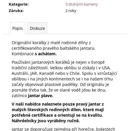
Kategorie
:
S drahými kameny
Záruka
:
2 roky
Popis
Diskuze
Originální korálky z malé rodinné dílny z
certifikovaného pravého baltského jantaru.
Kombinace
s achátem.
Používání jantarových korálků
je nejen v Evropě
tradiční záležitostí. Velkou oblibu si získaly i v USA,
Austrálii, JAR, Kanadě nebo v Chile. Spolu s vzrůstající
oblibou i na jiných kontinentech se i na našem trhu
začaly objevovat plastové padělky. Od originálu je
poznáte třeba tak, že ve slané vodě jdou ke dnu,
zatímco
jantar plave.
V naší nabídce naleznete pouze pravý jantar z
malých litevských rodinných dílen, které mají
potřebné certifikace a orientují se na kvalitu.
Náhrdelníky jsou vyráběny ručně.
Jantar se doporučuje zejména při horečce, bolestech