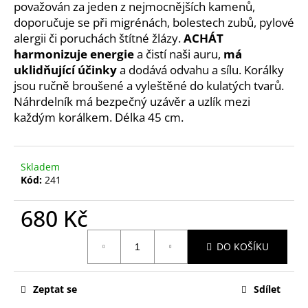
č
považován za jeden z nejmocnějších kamenů,
u
doporučuje se při migrénách, bolestech zubů, pylové
j
alergii či poruchách štítné žlázy.
ACHÁT
e
harmonizuje energie
a čistí naši auru,
má
m
uklidňující účinky
a dodává odvahu a sílu. Korálky
e
jsou ručně broušené a vyleštěné do kulatých tvarů.
Náhrdelník má bezpečný uzávěr a uzlík mezi
každým korálkem. Délka 45 cm.
JANTAROVÉ
KORÁLKY
-
PŘÍRODNÍ
MULTICOLOR
Skladem
(38
Kód:
241
CM)
390
680 Kč
Kč
Měrná
DO KOŠÍKU
cena:
Zeptat se
Sdílet