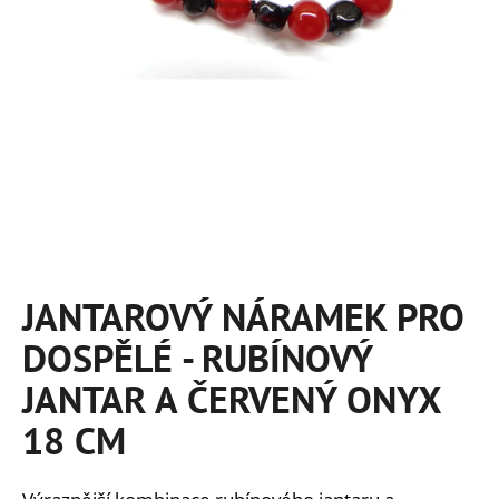
a
j
í
t
?
HLEDAT
JANTAROVÝ NÁRAMEK PRO
DOSPĚLÉ - RUBÍNOVÝ
D
o
JANTAR A ČERVENÝ ONYX
p
18 CM
o
r
u