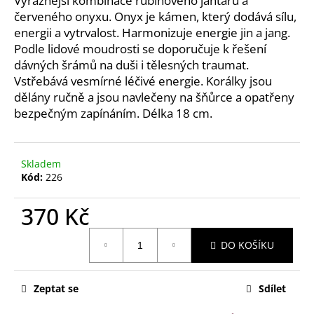
Výraznější kombinace rubínového jantaru a
č
červeného onyxu. Onyx je kámen, který dodává sílu,
u
energii a vytrvalost. Harmonizuje energie jin a jang.
j
e
Podle lidové moudrosti se doporučuje k řešení
m
dávných šrámů na duši i tělesných traumat.
e
Vstřebává vesmírné léčivé energie. Korálky jsou
dělány ručně a jsou navlečeny na šňůrce a opatřeny
bezpečným zapínáním. Délka 18 cm.
NÁRAMEK
PRO
ŽENY
-
Skladem
VELKÁ
Kód:
226
DUHA
-
18
370 Kč
CM
Měrná
195
DO KOŠÍKU
Kč
cena:
Zeptat se
Sdílet