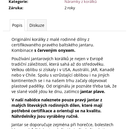
Kategorie
:
Náramky z korálků
Záruka
:
2 roky
Popis
Diskuze
Originální korálky z malé rodinné dílny z
certifikovaného pravého baltského jantaru.
Kombinace
s červeným onyxem.
Používání jantarových korálků
je nejen v Evropě
tradiční záležitostí, která sahá až do středověku.
Velkou oblibu si získaly i v USA, Austrálii, JAR, Kanadě
nebo v Chile. Spolu s vzrůstající oblibou i na jiných
kontinentech se i na našem trhu začaly objevovat
plastové padělky. Od originálu je poznáte třeba tak, že
ve slané vodě jdou ke dnu, zatímco
jantar plave.
V naší nabídce naleznete pouze pravý jantar z
malých litevských rodinných dílen, které mají
potřebné certifikace a orientují se na kvalitu.
Náhrdelníky jsou vyráběny ručně.
Jantar se doporučuje zejména při horečce, bolestech