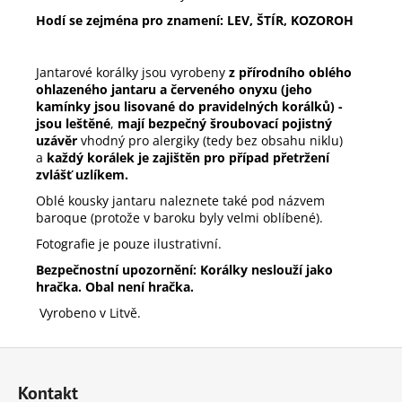
Hodí se zejména pro znamení: LEV, ŠTÍR, KOZOROH
Jantarové korálky
jsou vyrobeny
z přírodního oblého
ohlazeného jantaru a červeného onyxu (jeho
kamínky jsou lisované do pravidelných korálků) -
jsou leštěné
,
mají bezpečný šroubovací pojistný
uzávěr
vhodný pro alergiky (tedy bez obsahu niklu)
a
každý korálek je zajištěn pro případ přetržení
zvlášť uzlíkem.
Oblé kousky jantaru naleznete také pod názvem
baroque (protože v baroku byly velmi oblíbené).
Fotografie je pouze ilustrativní.
Bezpečnostní upozornění: Korálky neslouží jako
hračka. Obal není hračka.
Vyrobeno v Litvě.
Z
á
Kontakt