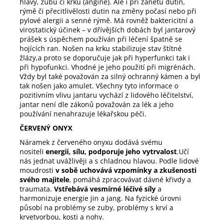
hlavy, zubů či krku (angíně). Ale i při zánětu dutin,
rýmě či přecitlivělosti dutin na změny počasí nebo při
pylové alergii a senné rýmě. Má rovněž baktericitní a
virostatický účinek – v dřívějších dobách byl jantarový
prášek s úspěchem používán při léčení špatně se
hojících ran. Nošen na krku stabilizuje stav štítné
žlázy,a proto se doporučuje jak při hyperfunkci tak i
při hypofunkci. Vhodné je jeho použití při migrénách.
Vždy byl také považován za silný ochranný kámen a byl
tak nošen jako amulet. Všechny tyto informace o
pozitivním vlivu jantaru vychází z lidového léčitelství,
jantar není dle zákonů považován za lék a jeho
používání nenahrazuje lékařskou péči.
ČERVENÝ ONYX
Náramek z červeného onyxu dodává svému
nositeli
energii, sílu, podporuje jeho vytrvalost
.Učí
nás jednat uvážlivěji a s chladnou hlavou. Podle lidové
moudrosti
v sobě uchovává vzpomínky a zkušenosti
svého majitele
, pomáhá zpracovávat dávné křivdy a
traumata.
Vstřebává vesmírné léčivé síly
a
harmonizuje energie jin a jang. Na fyzické úrovni
působí na problémy se zuby, problémy s krví a
krvetvorbou, kosti a nohy.