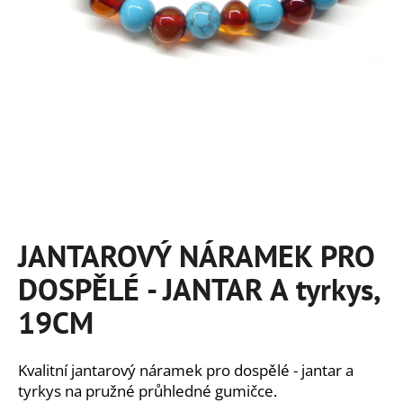
a
j
í
t
?
HLEDAT
JANTAROVÝ NÁRAMEK PRO
DOSPĚLÉ - JANTAR A tyrkys,
D
o
19CM
p
o
r
Kvalitní jantarový náramek pro dospělé - jantar a
u
tyrkys na pružné průhledné gumičce.