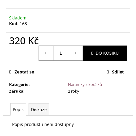
č
u
j
Skladem
e
Kód:
163
m
e
320 Kč
Měrná
NÁRAMEK
DO KOŠÍKU
cena:
PRO
ŽENY
-
Zeptat se
Sdílet
VELKÁ
DUHA
-
Kategorie
:
Náramky z korálků
18
Záruka
:
2 roky
CM
195
Kč
Popis
Diskuze
Popis produktu není dostupný