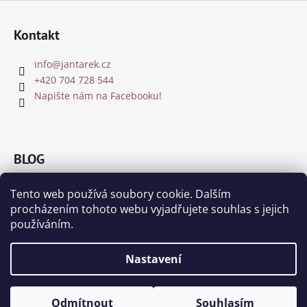
Z
á
Kontakt
p
a
info
@
jantarek.cz
t
+420 704 728 544
í
Napište nám na Facebooku!
BLOG
Jakou barvu jantaru zvolit?
Tento web používá soubory cookie. Dalším
8.12.2018
procházením tohoto webu vyjadřujete souhlas s jejich
Čištění a nabíjení jantaru a drahých kamenů
používáním.
8.11.2018
Nastavení
Vytvořil Shoptet
Odmítnout
Souhlasím
Copyright 2026
Jantárek.cz
. Všechna práva vyhrazena.