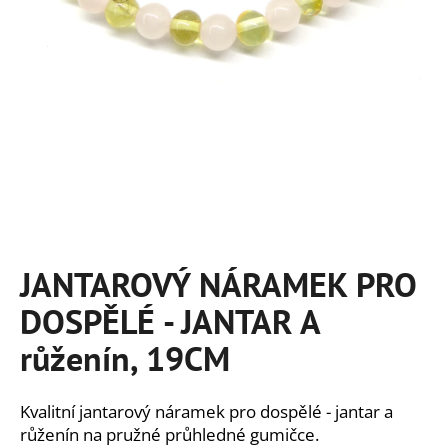
a
j
í
t
?
HLEDAT
JANTAROVÝ NÁRAMEK PRO
DOSPĚLÉ - JANTAR A
D
o
růženín, 19CM
p
o
r
Kvalitní jantarový náramek pro dospělé - jantar a
u
růženín na pružné průhledné gumičce.