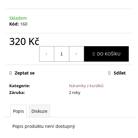
č
u
j
Skladem
e
Kód:
160
m
e
320 Kč
Měrná
JANTAROVÉ
DO KOŠÍKU
cena:
KORÁLKY
-
PŘÍRODNÍ
Zeptat se
Sdílet
MEDOVÉ
SVĚTLÉ
(38
Kategorie
:
Náramky z korálků
CM)
Záruka
:
2 roky
390
Kč
Popis
Diskuze
Popis produktu není dostupný