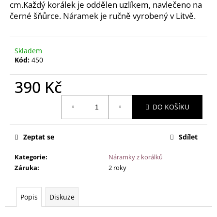
č
cm.Každý korálek je oddělen uzlíkem, navlečeno na
u
černé šňůrce. Náramek je ručně vyrobený v Litvě.
j
e
m
Skladem
e
Kód:
450
390 Kč
JANTAROVÝ
NÁHRDELNÍK
Měrná
-
DO KOŠÍKU
MEDOVÝ
cena:
JANTAR
A
AVENTURÍN,
Zeptat se
Sdílet
45CM
730
Kategorie
:
Náramky z korálků
Kč
Záruka
:
2 roky
Popis
Diskuze