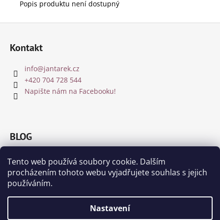
Popis produktu není dostupný
Z
á
Kontakt
p
a
info
@
jantarek.cz
t
+420 704 728 544
í
Napište nám na Facebooku!
BLOG
Jakou barvu jantaru zvolit?
Tento web používá soubory cookie. Dalším
8.12.2018
procházením tohoto webu vyjadřujete souhlas s jejich
Čištění a nabíjení jantaru a drahých kamenů
používáním.
8.11.2018
Nastavení