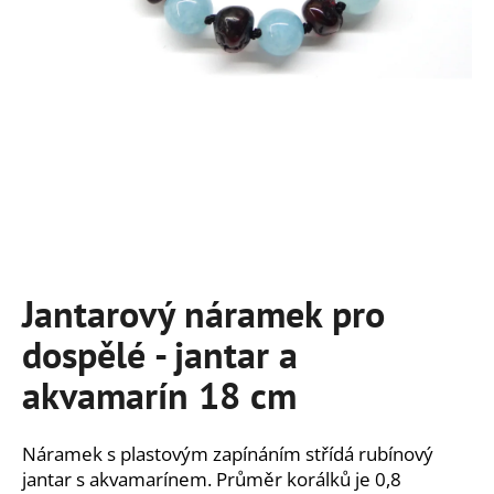
a
j
í
t
?
HLEDAT
Jantarový náramek pro
dospělé - jantar a
D
o
akvamarín 18 cm
p
o
r
Náramek s plastovým zapínáním střídá rubínový
u
jantar s akvamarínem. Průměr korálků je 0,8