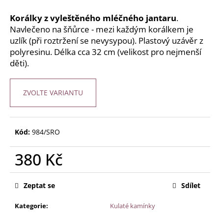
č
u
Korálky z vyleštěného mléčného jantaru
.
j
Navlečeno na šňůrce - mezi každým korálkem je
e
uzlík (při roztržení se nevysypou). Plastový uzávěr z
m
polyresinu. Délka cca 32 cm (velikost pro nejmenší
e
děti).
JANTAROVÉ
KORÁLKY
ZVOLTE VARIANTU
-
PŘÍRODNÍ
RUBÍNOVÉ
TMAVÉ
Kód:
984/SRO
280
Kč
380 Kč
Měrná
cena:
Zeptat se
Sdílet
Kategorie
:
Kulaté kamínky