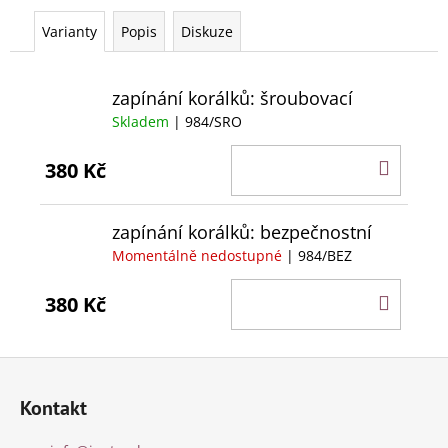
Varianty
Popis
Diskuze
zapínání korálků: šroubovací
Skladem
| 984/SRO
DO
380 Kč
KOŠÍ
zapínání korálků: bezpečnostní
Momentálně nedostupné
| 984/BEZ
DO
380 Kč
KOŠÍ
Z
á
Kontakt
p
a