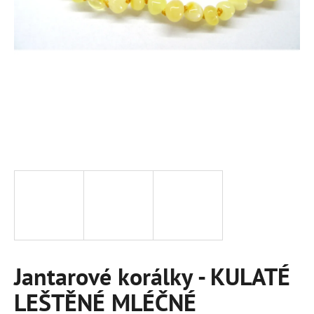
a
j
í
t
?
HLEDAT
D
o
p
Jantarové korálky - KULATÉ
o
r
LEŠTĚNÉ MLÉČNÉ
u