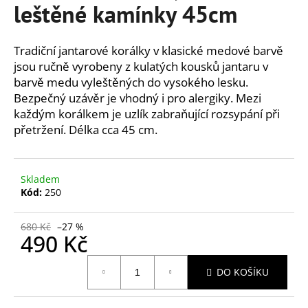
č
leštěné kamínky 45cm
u
j
e
Tradiční jantarové korálky v klasické medové barvě
m
jsou ručně vyrobeny z kulatých kousků jantaru v
e
barvě medu vyleštěných do vysokého lesku.
Bezpečný uzávěr je vhodný i pro alergiky. Mezi
každým korálkem je uzlík zabraňující rozsypání při
JANTAROVÝ
přetržení. Délka cca 45 cm.
NÁHRDELNÍK
-
MEDOVÝ
JANTAR
A
Skladem
AVENTURÍN,
Kód:
250
45CM
730
680 Kč
–27 %
Kč
490 Kč
Měrná
DO KOŠÍKU
cena: