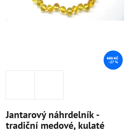
a
j
í
t
?
680 KČ
–27 %
HLEDAT
D
o
p
Jantarový náhrdelník -
o
r
tradiční medové, kulaté
u