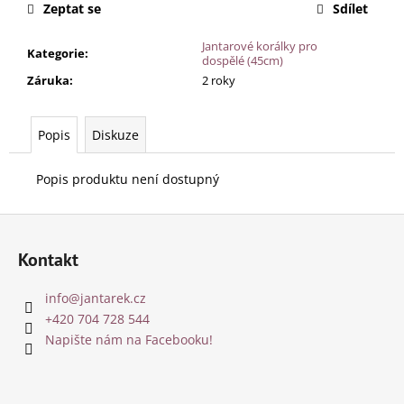
Zeptat se
Sdílet
Jantarové korálky pro
Kategorie
:
dospělé (45cm)
Záruka
:
2 roky
Popis
Diskuze
Popis produktu není dostupný
Z
á
Kontakt
p
a
info
@
jantarek.cz
t
+420 704 728 544
í
Napište nám na Facebooku!