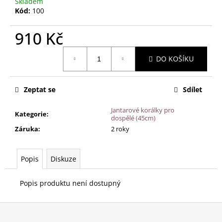
č
Skladem
Kód:
100
u
j
910 Kč
e
m
Měrná
e
DO KOŠÍKU
cena:
JANTAROVÉ
Zeptat se
Sdílet
KORÁLKY
-
PŘÍRODNÍ
Jantarové korálky pro
Kategorie
:
dospělé (45cm)
MULTICOLOR
(38
Záruka
:
2 roky
CM)
390
Kč
Popis
Diskuze
Popis produktu není dostupný
Z
á