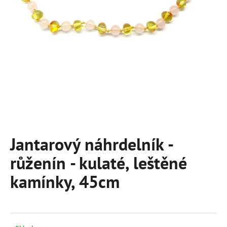
a
j
í
t
?
HLEDAT
Jantarový náhrdelník -
růženín - kulaté, leštěné
D
o
kamínky, 45cm
p
o
r
u