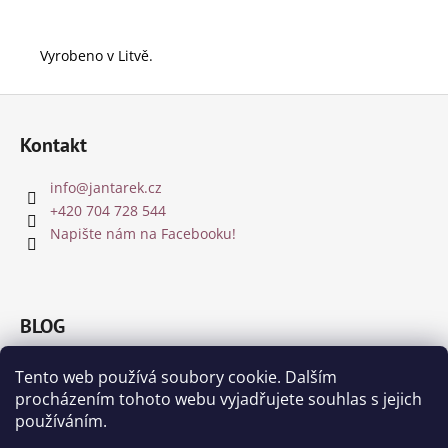
Vyrobeno v Litvě.
Z
á
Kontakt
p
a
info
@
jantarek.cz
t
+420 704 728 544
í
Napište nám na Facebooku!
BLOG
Jakou barvu jantaru zvolit?
Tento web používá soubory cookie. Dalším
8.12.2018
procházením tohoto webu vyjadřujete souhlas s jejich
Čištění a nabíjení jantaru a drahých kamenů
používáním.