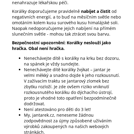
nenahrazuje lékařskou péči.
Korálky doporučujeme pravidelně
nabíjet a čistit
od
negativních energií, a to buď na měsíčním světle nebo
omotáním kolem kusu surového kusu himalájské soli.
Naopak nedoporučujeme jejich nabíjení na přímém
slunečním světle - mohou tak ztrácet svou barvu.
Bezpečnostní upozornění: Korálky neslouží jako
hračka. Obal není hračka.
Nenechávejte dítě s korálky na krku bez dozoru,
na spánek je vždy sundejte.
Nenechávejte dítě korálky žvýkat – jantar je
velmi měkký a snadno dojde k jeho rozkousnutí.
V zažívacím traktu se jantarový zlomek bez
zbytku rozloží. Je zde ovšem riziko vniknutí
rozkousnutého korálku do dýchacího ústrojí,
proto je vhodné toto opatření bezpodmínečně
dodržovat.
Není atestováno pro děti do 3 let!
My, jantarek.cz, neneseme žádnou
zodpovědnost za újmy způsobené užíváním
výrobků zakoupených na našich webových
stránkách.