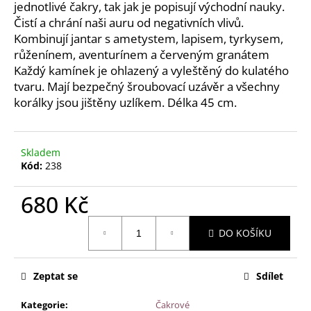
č
jednotlivé čakry, tak jak je popisují východní nauky.
u
Čistí a chrání naši auru od negativních vlivů.
j
Kombinují jantar s ametystem, lapisem, tyrkysem,
e
růženínem, aventurínem a červeným granátem
m
Každý kamínek je ohlazený a vyleštěný do kulatého
e
tvaru. Mají bezpečný šroubovací uzávěr a všechny
korálky jsou jištěny uzlíkem. Délka 45 cm.
JANTAROVÝ
NÁHRDELNÍK
-
Skladem
MEDOVÝ
Kód:
238
JANTAR
A
AVENTURÍN,
680 Kč
45CM
730
Měrná
Kč
DO KOŠÍKU
cena:
Zeptat se
Sdílet
Kategorie
:
Čakrové