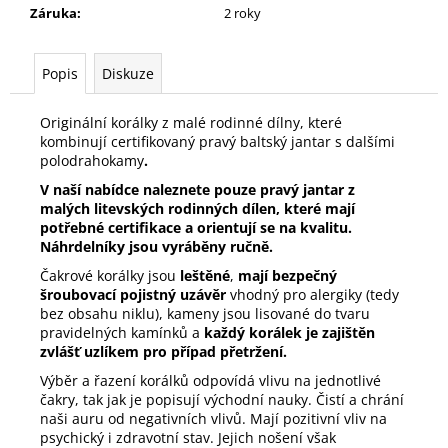
Záruka
:
2 roky
Popis
Diskuze
Originální korálky z malé rodinné dílny, které
kombinují certifikovaný pravý baltský jantar s dalšími
polodrahokamy
.
V naší nabídce naleznete pouze pravý jantar z
malých litevských rodinných dílen, které mají
potřebné certifikace a orientují se na kvalitu.
Náhrdelníky jsou vyráběny ručně.
Čakrové korálky jsou
leštěné
,
mají bezpečný
šroubovací pojistný uzávěr
vhodný pro alergiky (tedy
bez obsahu niklu), kameny jsou lisované do tvaru
pravidelných kamínků a
každý korálek je zajištěn
zvlášť uzlíkem pro případ přetržení.
Výběr a řazení korálků odpovídá vlivu na jednotlivé
čakry, tak jak je popisují východní nauky. Čistí a chrání
naši auru od negativních vlivů. Mají pozitivní vliv na
psychický i zdravotní stav. Jejich nošení však