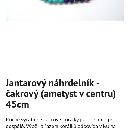
a
j
í
t
?
HLEDAT
Jantarový náhrdelník -
čakrový (ametyst v centru)
D
o
45cm
p
o
r
Ručně vyráběné čakrové korálky jsou určené pro
u
dospělé. Výběr a řazení korálků odpovídá vlivu na